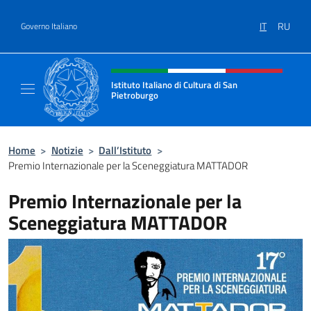
Salta al contenuto
IT
RU
Governo Italiano
Intestazione sito, social e menù
Istituto Italiano di Cultura di San
Pietroburgo
Il sito ufficiale dell'Istituto Italiano di Cult
Home
>
Notizie
>
Dall’Istituto
>
Premio Internazionale per la Sceneggiatura MATTADOR
Premio Internazionale per la
Sceneggiatura MATTADOR