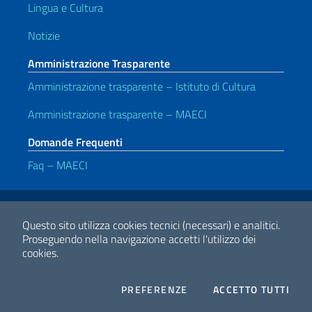
Lingua e Cultura
Notizie
Amministrazione Trasparente
Amministrazione trasparente – Istituto di Cultura
Amministrazione trasparente – MAECI
Domande Frequenti
Faq – MAECI
Link Utili
Note legali
Privacy e cookie policy
Dichiarazione di accessibilità
Questo sito utilizza cookies tecnici (necessari) e analitici.
Proseguendo nella navigazione accetti l'utilizzo dei
cookies.
2026 Copyright Ministero degli Affari Esteri e della Cooperazione
Internazionale
COOKIES
I CO
PREFERENZE
ACCETTO TUTTI
Facebook
Twitter
Whatsapp