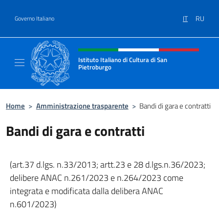
Salta al contenuto
IT
RU
Governo Italiano
Intestazione sito, social e menù
Istituto Italiano di Cultura di San
Pietroburgo
Il sito ufficiale dell'Istituto Italiano di Cult
Home
>
Amministrazione trasparente
>
Bandi di gara e contratti
Bandi di gara e contratti
(art.37 d.lgs. n.33/2013; artt.23 e 28 d.lgs.n.36/2023;
delibere ANAC n.261/2023 e n.264/2023 come
integrata e modificata dalla delibera ANAC
n.601/2023)