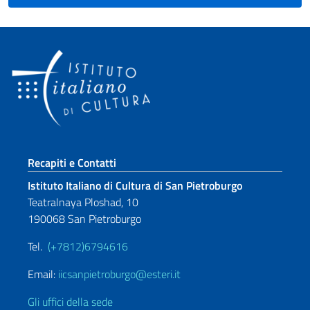
Sezione footer
Recapiti e Contatti
Istituto Italiano di Cultura di San Pietroburgo
Teatralnaya Ploshad, 10
190068 San Pietroburgo
Tel.
(+7812)6794616
Email:
iicsanpietroburgo@esteri.it
Gli uffici della sede