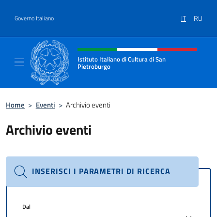
Salta al contenuto
IT
RU
Governo Italiano
Intestazione sito, social e menù
Istituto Italiano di Cultura di San
Pietroburgo
Il sito ufficiale dell'Istituto Italiano di Cult
Home
>
Eventi
>
Archivio eventi
Archivio eventi
INSERISCI I PARAMETRI DI RICERCA
Dal