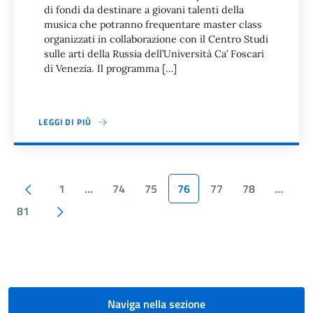
di fondi da destinare a giovani talenti della
musica che potranno frequentare master class
organizzati in collaborazione con il Centro Studi
sulle arti della Russia dell’Università Ca’ Foscari
di Venezia. Il programma […]
LEGGI DI PIÙ
Paginazione
Pagina precedente
1
…
74
75
76
77
78
…
Pagina successiva
81
Naviga nella sezione