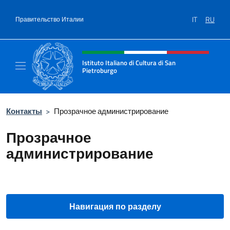
Перейти к содержанию
IT
RU
Правительство Италии
Шапка сайта, соцсети и ме
Istituto Italiano di Cultura di San
Pietroburgo
Il sito ufficiale dell'Istituto Italiano di Cult
Контакты
>
Прозрачное администрирование
Прозрачное
администрирование
Навигация по разделу