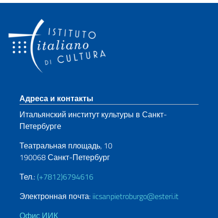
Нижний колонтитул
Адреса и контакты
Итальянский институт культуры в Санкт-
Петербурге
Театральная площадь, 10
190068 Санкт-Петербург
Тел.:
(+7812)6794616
Электронная почта:
iicsanpietroburgo@esteri.it
Офис ИИК